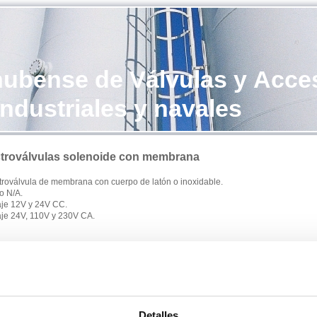
ubense de Válvulas y Acce
ndustriales y navales
ctroválvulas solenoide con membrana
ctroválvula de membrana con cuerpo de latón o inoxidable.
o N/A.
taje 12V y 24V CC.
taje 24V, 110V y 230V CA.
Detalles