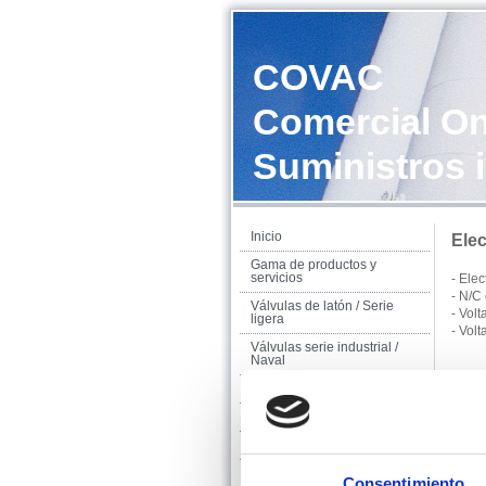
COVAC
Comercial On
Suministros i
Inicio
Ele
Gama de productos y
servicios
- Ele
- N/C 
Válvulas de latón / Serie
- Vol
ligera
- Vol
Válvulas serie industrial /
Naval
Válvulas contra incendios
Electroválvulas solenoide
Tubos
Accesorios ranurados -
Consentimiento