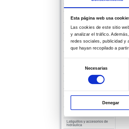
Material contra incendio
Accesorios roscados – Fittings
Accesorios para soldar de
Esta página web usa cookie
acero y acero inoxidable
Abrazaderas de reparación
Las cookies de este sitio we
inoxidables para tubería
y analizar el tráfico. Ademá
Bridas
redes sociales, publicidad y
Manguitos elásticos y
que hayan recopilado a parti
compensadores
Juntas - Planchas -
Empaquetadura - Aislamiento
Selección
- Protección - ICP
Necesarias
de
Manta filtrante
consentimiento
Redondos, macizos y perfiles
Tornillería
Abrazaderas
Tramex - Chapas – Chapas
Denegar
perforadas
Acoplamientos para
mangueras
Latiguillos y accesorios de
hidráulica